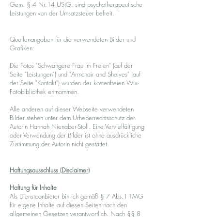
Gem. § 4 Nr.14 UStG. sind psychotherapeutische
Leistungen von der Umsatzsteuer befreit.
Quellenangaben für die verwendeten Bilder und
Grafiken:
Die Fotos "Schwangere Frau im Freien" (auf der
Seite "Leistungen") und "Armchair and Shelves" (auf
der Seite "Kontakt") wurden der kostenfreien Wix-
Fotobibliothek entnommen.
Alle anderen auf dieser Webseite verwendeten
Bilder stehen unter dem Urheberrechtsschutz der
Autorin Hannah Nienaber-Stoll. Eine Vervielfältigung
oder Verwendung der Bilder ist ohne ausdrückliche
Zustimmung der Autorin nicht gestattet.
Haftungsausschluss (Disclaimer)
Haftung für Inhalte
Als Diensteanbieter bin ich gemäß § 7 Abs.1 TMG
für eigene Inhalte auf diesen Seiten nach den
allgemeinen Gesetzen verantwortlich. Nach §§ 8