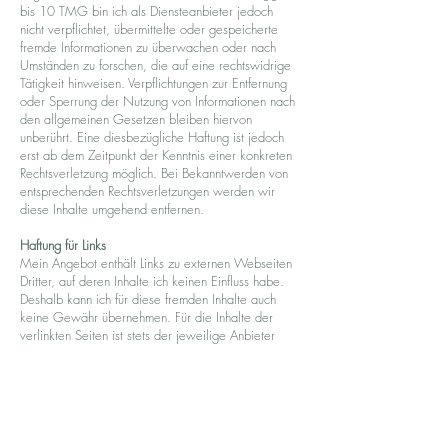
bis 10 TMG bin ich als Diensteanbieter jedoch
nicht verpflichtet, übermittelte oder gespeicherte
fremde Informationen zu überwachen oder nach
Umständen zu forschen, die auf eine rechtswidrige
Tätigkeit hinweisen. Verpflichtungen zur Entfernung
oder Sperrung der Nutzung von Informationen nach
den allgemeinen Gesetzen bleiben hiervon
unberührt. Eine diesbezügliche Haftung ist jedoch
erst ab dem Zeitpunkt der Kenntnis einer konkreten
Rechtsverletzung möglich. Bei Bekanntwerden von
entsprechenden Rechtsverletzungen werden wir
diese Inhalte umgehend entfernen.
Haftung für Links
Mein Angebot enthält Links zu externen Webseiten
Dritter, auf deren Inhalte ich keinen Einfluss habe.
Deshalb kann ich für diese fremden Inhalte auch
keine Gewähr übernehmen. Für die Inhalte der
verlinkten Seiten ist stets der jeweilige Anbieter
oder Betreiber der Seiten verantwortlich. Die
verlinkten Seiten wurden zum Zeitpunkt der
Verlinkung auf mögliche Rechtsverstöße überprüft.
Rechtswidrige Inhalte waren zum Zeitpunkt der
Verlinkung nicht erkennbar. Eine permanente
inhaltliche Kontrolle der verlinkten Seiten ist jedoch