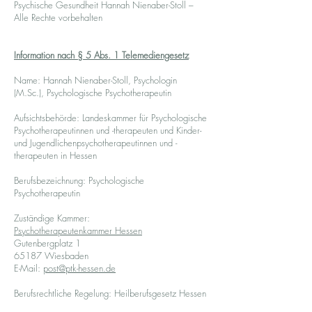
Psychische Gesundheit Hannah Nienaber-Stoll –
Alle Rechte vorbehalten
Information nach § 5 Abs. 1 Telemediengesetz
Name: Hannah Nienaber-Stoll, Psychologin
(M.Sc.), Psychologische Psychotherapeutin
Aufsichtsbehörde: Landeskammer für Psychologische
Psychotherapeutinnen und -therapeuten und Kinder-
und Jugendlichenpsychotherapeutinnen und -
therapeuten in Hessen
Berufsbezeichnung: Psychologische
Psychotherapeutin
Zuständige Kammer:
Psychotherapeutenkammer Hessen
Gutenbergplatz 1
65187 Wiesbaden
E-Mail:
post@ptk-hessen.de
Berufsrechtliche Regelung: Heilberufsgesetz Hessen