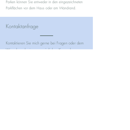
Parken können Sie entweder in den eingezeichneten
Parkflächen vor dem Haus oder am Wandrand.
Kontaktanfrage
Kontaktieren Sie mich gerne bei Fragen oder dem
Wunsch nach einem persönlichen Kennenlernen.
Privatpraxis für Psychotherapie &
Psychische Gesundheit
Hannah Nienaber-Stoll
Oberer Lindenweg 5, 65817 Eppstein
E-Mail: psychotherapie.nienaber-stoll@outlook.de
Telefon:
0151-29036227
Kontaktformular