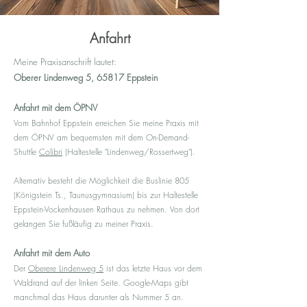
Anfahrt
Meine Praxisanschrift lautet:
Oberer Lindenweg 5, 65817 Eppstein
Anfahrt mit dem ÖPNV
Vom Bahnhof Eppstein erreichen Sie meine Praxis mit
dem ÖPNV am bequemsten mit dem On-Demand-
Shuttle
Colibri
(Haltestelle "Lindenweg/Rossertweg").
Alternativ besteht die Möglichkeit die Buslinie 805
(Königstein Ts., Taunusgymnasium) bis zur Haltestelle
Eppstein-Vockenhausen Rathaus zu nehmen. Von dort
gelangen Sie fußläufig zu meiner Praxis.
Anfahrt mit dem Auto
Der
Oberere Lindenweg 5
ist das letzte Haus vor dem
Waldrand auf der linken Seite. Google-Maps gibt
manchmal das Haus darunter als Nummer 5 an.