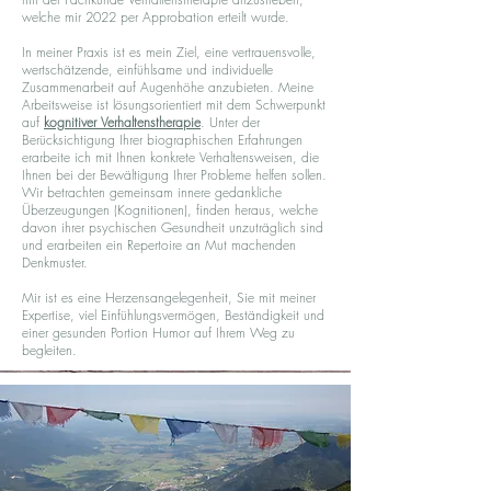
welche mir 2022 per Approbation erteilt wurde.
In meiner Praxis ist es mein Ziel, eine vertrauensvolle,
wertschätzende, einfühlsame und individuelle
Zusammenarbeit auf Augenhöhe anzubieten. Meine
Arbeitsweise ist lösungsorientiert mit dem Schwerpunkt
auf
kognitiver Verhaltenstherapie
. Unter der
Berücksichtigung Ihrer biographischen Erfahrungen
erarbeite ich mit Ihnen konkrete Verhaltensweisen, die
Ihnen bei der Bewältigung Ihrer Probleme helfen sollen.
Wir betrachten gemeinsam innere gedankliche
Überzeugungen (Kognitionen), finden heraus, welche
davon ihrer psychischen Gesundheit unzuträglich sind
und erarbeiten ein Repertoire an Mut machenden
Denkmuster.
Mir ist es eine Herzensangelegenheit, Sie mit meiner
Expertise, viel Einfühlungsvermögen, Beständigkeit und
einer gesunden Portion Humor auf Ihrem Weg zu
begleiten.